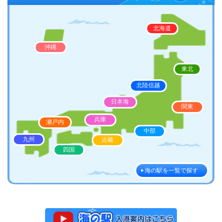
北海道
沖縄
東北
北陸信越
日本海
関東
兵庫
瀬戸内
中部
九州
近畿
四国
海の駅を一覧で探す