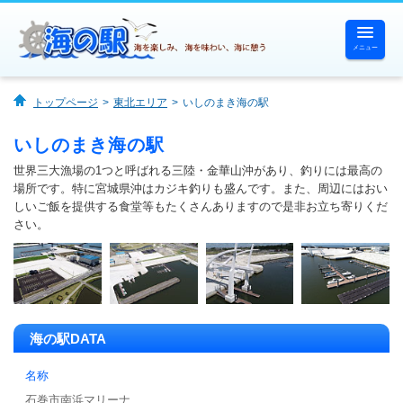
メニュー
ホーム
トップページ
東北エリア
いしのまき海の駅
海の駅一覧
いしのまき海の駅
世界三大漁場の1つと呼ばれる三陸・金華山沖があり、釣りには最高の
海で遊ぶ
場所です。特に宮城県沖はカジキ釣りも盛んです。また、周辺にはおい
しいご飯を提供する食堂等もたくさんありますので是非お立ち寄りくだ
さい。
海を体験する
海を味わう
海に憩う
海の駅DATA
名称
石巻市南浜マリーナ