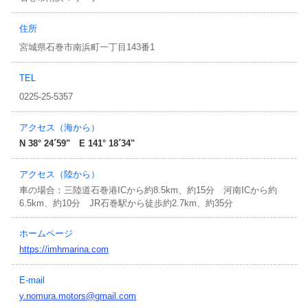
事務局だより
住所
マリンインフォメーション
宮城県石巻市南浜町一丁目143番1
キャンペーン情報
TEL
0225-25-5357
アクセス（海から）
N 38° 24´59" E 141° 18´34"
アクセス（陸から）
車の場合：三陸道石巻港ICから約8.5km、約15分 河南ICから約
6.5km、約10分 JR石巻駅から徒歩約2.7km、約35分
ホームページ
https://imhmarina.com
E-mail
y.nomura.motors@gmail.com