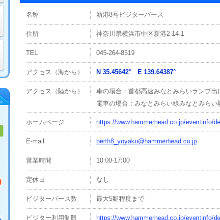
名称
新港8号ビジターバース
住所
神奈川県横浜市中区新港2-14-1
TEL
045-264-8519
アクセス（海から）
N 35.45642° E 139.64387°
アクセス（陸から）
車の場合：首都高速みなとみらいランプ出口
電車の場合：みなとみらい線みなとみらい駅
ホームページ
https://www.hammerhead.co.jp/eventinfo/d
E-mail
berth8_yoyaku@hammerhead.co.jp
営業時間
10:00-17:00
定休日
なし
ビジターパース数
最大5艇程度まで
ビジター利用制限
https://www.hammerhead.co.jp/eventinfo/d