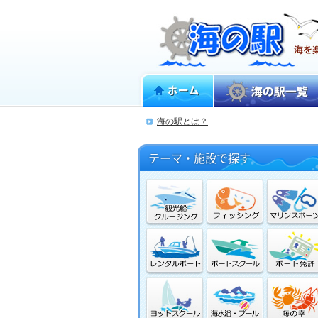
ホーム
海の駅一覧
海の駅とは？
海で遊ぶ
テーマ・施設で探す
海を体験する
海を味わう
海に憩う