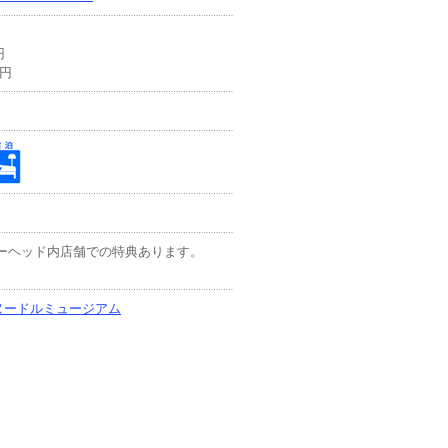
円
0円
ーヘッド内店舗での特典あります。
ヌードルミュージアム