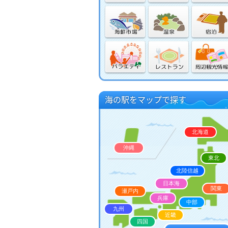
事務局だより
マリンインフォメーション
キャンペーン情報
海の駅をマップで探す
北海道
沖縄
東北
北陸信越
日本海
関東
瀬戸内
兵庫
中部
九州
近畿
四国