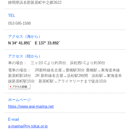
事務局だより
静岡県浜名郡新居町中之郷3622
マリンインフォメーション
TEL
053-595-1588
キャンペーン情報
アクセス（海から）
N 34° 41.891´ E 137° 33.892´
アクセス（陸から）
車の場合： 三ヶ日I.Cより約35分、浜松西I.Cより約30分
電車の場合： JR新幹線名古屋→豊橋駅30分 豊橋駅→東海道本線
新居町駅18分 JR 新幹線名古屋→浜松駅2時間 浜松駅→東海道本
線新居町駅15分 新居町駅→アライマリーナまで徒歩15分
ホームページ
https://www.arai-marina.net
E-mail
a-marina@ny.tokai.or.jp