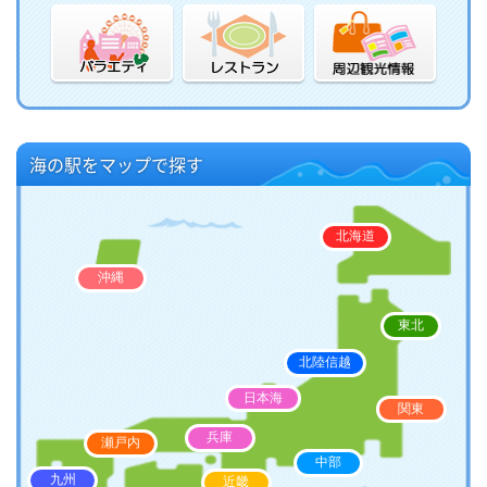
海の駅をマップで探す
北海道
沖縄
東北
北陸信越
日本海
関東
兵庫
瀬戸内
中部
九州
近畿