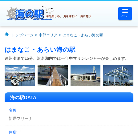
メニュー
ホーム
トップページ
中部エリア
はまなこ・あらい海の駅
海の駅一覧
はまなこ・あらい海の駅
遠州灘まで15分、浜名湖内では一年中マリンレジャーが楽しめます。
海で遊ぶ
海を体験する
海の駅DATA
海を味わう
名称
海に憩う
新居マリーナ
住所